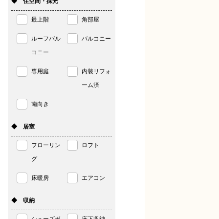
◆ 住空間・採光
最上階
角部屋
ルーフバル
バルコニー
コニー
専用庭
内装リフォ
ーム済
南向き
◆ 居室
フローリン
ロフト
グ
床暖房
エアコン
◆ 収納