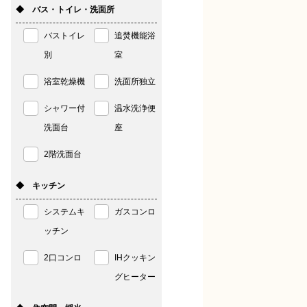
◆ バス・トイレ・洗面所
バストイレ
追焚機能浴
別
室
浴室乾燥機
洗面所独立
シャワー付
温水洗浄便
洗面台
座
2階洗面台
◆ キッチン
システムキ
ガスコンロ
ッチン
2口コンロ
IHクッキン
グヒーター