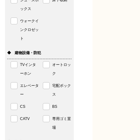
シューズボ
床下収納
ックス
ウォークイ
ンクロゼッ
ト
◆ 建物設備・防犯
TVインタ
オートロッ
ーホン
ク
エレベータ
宅配ボック
ー
ス
CS
BS
CATV
専用ゴミ置
場