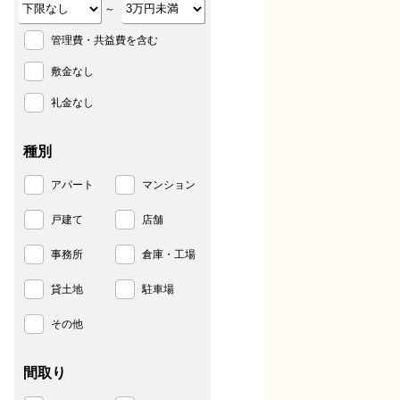
～
管理費・共益費を含む
敷金なし
礼金なし
種別
アパート
マンション
戸建て
店舗
事務所
倉庫・工場
貸土地
駐車場
その他
間取り