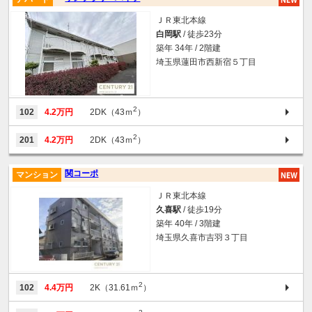
ＪＲ東北本線
白岡駅
/ 徒歩23分
築年 34年 / 2階建
埼玉県蓮田市西新宿５丁目
2
102
4.2万円
2DK（43ｍ
）
2
201
4.2万円
2DK（43ｍ
）
関コーポ
マンション
ＪＲ東北本線
久喜駅
/ 徒歩19分
築年 40年 / 3階建
埼玉県久喜市吉羽３丁目
2
102
4.4万円
2K（31.61ｍ
）