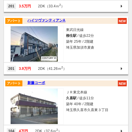
2
201
3.5万円
2DK（33.4ｍ
）
ハイツヴァンティアンA
アパート
東武日光線
柳生駅
/ 徒歩22分
築年 25年 / 2階建
埼玉県加須市麦倉
2
201
3.9万円
2DK（41.26ｍ
）
新藤コーポ
アパート
ＪＲ東北本線
久喜駅
/ 徒歩11分
築年 40年 / 2階建
埼玉県久喜市久喜東３丁目
2
104
4万円
2DK（37.6ｍ
）