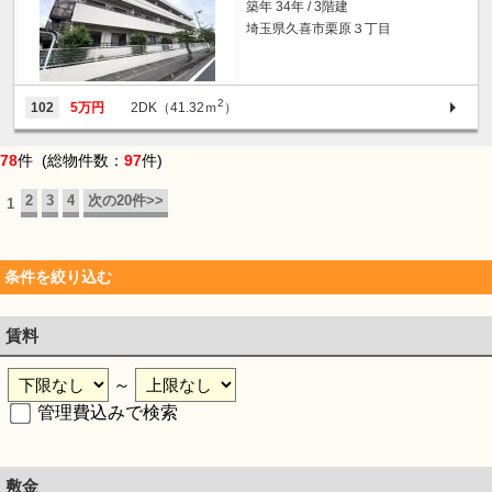
築年 34年 / 3階建
埼玉県久喜市栗原３丁目
2
102
5万円
2DK（41.32ｍ
）
78
件 (総物件数：
97
件)
2
3
4
次の20件>>
1
条件を絞り込む
賃料
～
管理費込みで検索
敷金