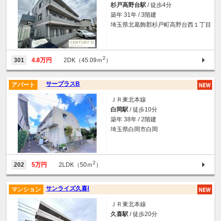
杉戸高野台駅
/ 徒歩4分
築年 31年 / 3階建
埼玉県北葛飾郡杉戸町高野台西１丁目
2
301
4.8万円
2DK（45.09ｍ
）
サープラスB
アパート
ＪＲ東北本線
白岡駅
/ 徒歩10分
築年 38年 / 2階建
埼玉県白岡市白岡
2
202
5万円
2LDK（50ｍ
）
サンライズ久喜Ⅰ
マンション
ＪＲ東北本線
久喜駅
/ 徒歩20分