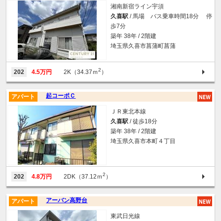
湘南新宿ライン宇須
久喜駅
/ 馬場 バス乗車時間18分 停
歩7分
築年 38年 / 2階建
埼玉県久喜市菖蒲町菖蒲
2
202
4.5万円
2K（34.37ｍ
）
起コーポＣ
アパート
ＪＲ東北本線
久喜駅
/ 徒歩18分
築年 38年 / 2階建
埼玉県久喜市本町４丁目
2
202
4.8万円
2DK（37.12ｍ
）
アーバン高野台
アパート
東武日光線