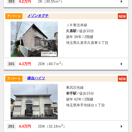
2
303
4.2万円
2K（30.55ｍ
）
メゾンオグチ
アパート
ＪＲ東北本線
久喜駅
/ 徒歩10分
築年 36年 / 2階建
埼玉県久喜市久喜東５丁目
2
101
4.3万円
2DK（40.7ｍ
）
緑台ハイツ
アパート
東武日光線
幸手駅
/ 徒歩15分
築年 42年 / 2階建
埼玉県幸手市緑台１丁目
2
201
4.4万円
2DK（32.18ｍ
）