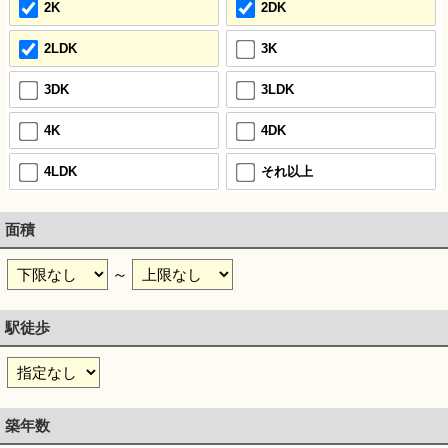
2K
2DK
2LDK
3K
3DK
3LDK
4K
4DK
4LDK
それ以上
面積
～
駅徒歩
築年数