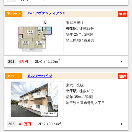
ハイツヴァンティアンC
アパート
東武日光線
柳生駅
/ 徒歩22分
築年 25年 / 2階建
埼玉県加須市麦倉
2
201
4万円
2DK（41.26ｍ
）
ミルキーハイツ
アパート
東武日光線
幸手駅
/ 徒歩18分
築年 35年 / 2階建
埼玉県久喜市青毛３丁目
2
203
4.1万円
2DK（39.6ｍ
）