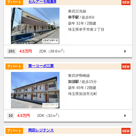
セルアーモ稲葉Ⅲ
アパート
東武日光線
幸手駅
/ 徒歩8分
築年 31年 / 2階建
埼玉県幸手市南２丁目
2
201
4.5万円
2DK（39.6ｍ
）
第一コーポ三栗
アパート
東武伊勢崎線
加須駅
/ 徒歩15分
築年 45年 / 2階建
埼玉県加須市元町
2
10
4.5万円
2DK（32ｍ
）
岡田レジテンス
アパート