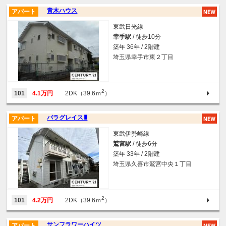
青木ハウス
アパート
東武日光線
幸手駅
/ 徒歩10分
築年 36年 / 2階建
埼玉県幸手市東２丁目
2
101
4.1万円
2DK（39.6ｍ
）
パラグレイスⅢ
アパート
東武伊勢崎線
鷲宮駅
/ 徒歩6分
築年 33年 / 2階建
埼玉県久喜市鷲宮中央１丁目
2
101
4.2万円
2DK（39.6ｍ
）
サンフラワーハイツ
アパート