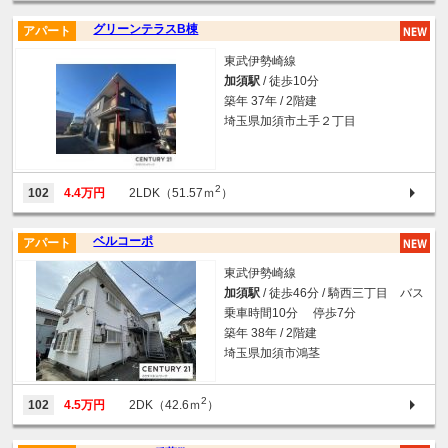
グリーンテラスB棟
アパート
東武伊勢崎線
加須駅
/ 徒歩10分
築年 37年 / 2階建
埼玉県加須市土手２丁目
2
102
4.4万円
2LDK（51.57ｍ
）
ベルコーポ
アパート
東武伊勢崎線
加須駅
/ 徒歩46分 / 騎西三丁目 バス
乗車時間10分 停歩7分
築年 38年 / 2階建
埼玉県加須市鴻茎
2
102
4.5万円
2DK（42.6ｍ
）