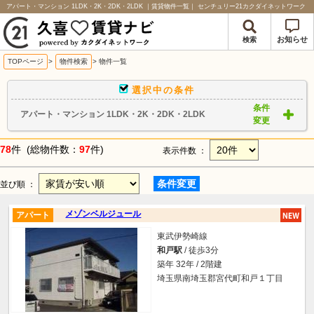
アパート・マンション 1LDK・2K・2DK・2LDK ｜賃貸物件一覧｜ センチュリー21カクダイネットワーク
お知らせ
検索
TOPページ
>
物件検索
>
物件一覧
選択中の条件
条件
アパート・マンション 1LDK・2K・2DK・2LDK
変更
78
件 (総物件数：
97
件)
表示件数 ：
条件変更
並び順 ：
メゾンベルジュール
アパート
東武伊勢崎線
和戸駅
/ 徒歩3分
築年 32年 / 2階建
埼玉県南埼玉郡宮代町和戸１丁目