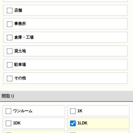
店舗
事務所
倉庫・工場
貸土地
駐車場
その他
間取り
ワンルーム
1K
1DK
1LDK