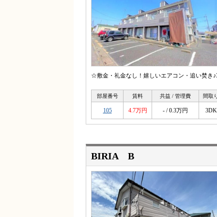
☆敷金・礼金なし！嬉しいエアコン・追い焚き♪
部屋番号
賃料
共益 / 管理費
間取
105
4.7万円
- / 0.3万円
3DK
BIRIA B