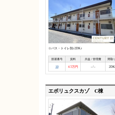
☆バス・トイレ別♪2DK♪
部屋番号
賃料
共益 / 管理費
間取
10
4.5万円
- / -
2DK
エボリュクスカゾ C棟