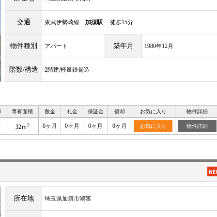
交通
東武伊勢崎線
加須駅
徒歩15分
物件種別
築年月
アパート
1980年12月
階数/構造
2階建/軽量鉄骨造
り
専有面積
敷金
礼金
保証金
償却
お気に入り
物件詳細
2
0ヶ月
0ヶ月
0ヶ月
0ヶ月
お気に入り
物件詳細
32ｍ
所在地
埼玉県加須市鴻茎