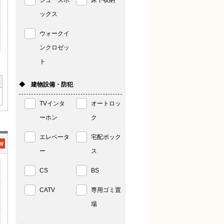
シューズボ
床下収納
ックス
ウォークイ
ンクロゼッ
ト
◆ 建物設備・防犯
TVインタ
オートロッ
ーホン
ク
エレベータ
宅配ボック
ー
ス
CS
BS
CATV
専用ゴミ置
場