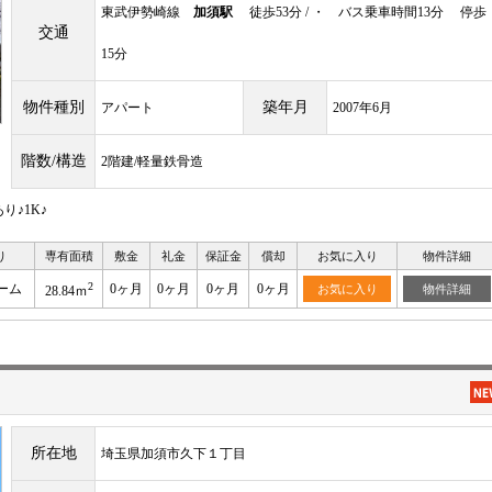
東武伊勢崎線
加須駅
徒歩53分 / ・ バス乗車時間13分 停歩
交通
15分
物件種別
築年月
アパート
2007年6月
階数/構造
2階建/軽量鉄骨造
♪1K♪
り
専有面積
敷金
礼金
保証金
償却
お気に入り
物件詳細
2
ーム
0ヶ月
0ヶ月
0ヶ月
0ヶ月
お気に入り
物件詳細
28.84ｍ
所在地
埼玉県加須市久下１丁目