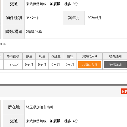
交通
東武伊勢崎線
加須駅
徒歩19分
物件種別
築年月
アパート
1992年6月
階数/構造
2階建/木造
3DK！
り
専有面積
敷金
礼金
保証金
償却
お気に入り
物件詳細
2
0ヶ月
0ヶ月
0ヶ月
0ヶ月
お気に入り
物件詳細
53.5ｍ
所在地
埼玉県加須市南町
交通
東武伊勢崎線
加須駅
徒歩14分