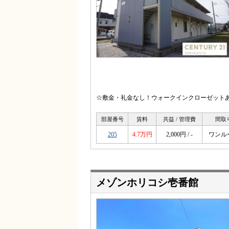
☆敷金・礼金なし！ウォークインクローゼットあり
部屋番号
賃料
共益 / 管理費
間取
205
4.7万円
2,000円 / -
ワンル
メゾンホリコシ壱番館