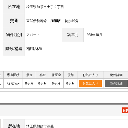
所在地
埼玉県加須市土手２丁目
交通
東武伊勢崎線
加須駅
徒歩10分
物件種別
築年月
アパート
1988年10月
階数/構造
2階建/木造
り
専有面積
敷金
礼金
保証金
償却
お気に入り
物件詳細
2
K
0ヶ月
0ヶ月
0ヶ月
0ヶ月
お気に入り
物件詳細
51.57ｍ
所在地
埼玉県加須市鴻茎