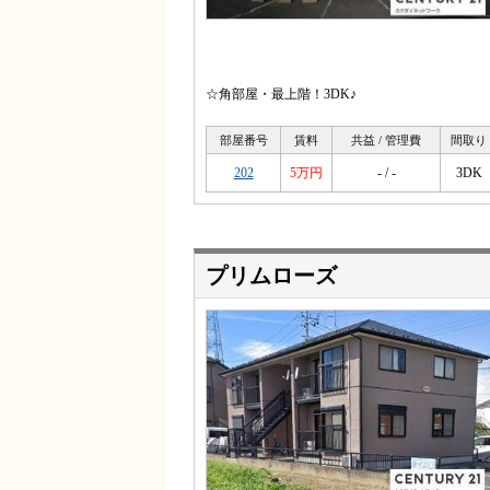
☆角部屋・最上階！3DK♪
部屋番号
賃料
共益 / 管理費
間取り
202
5万円
- / -
3DK
プリムローズ