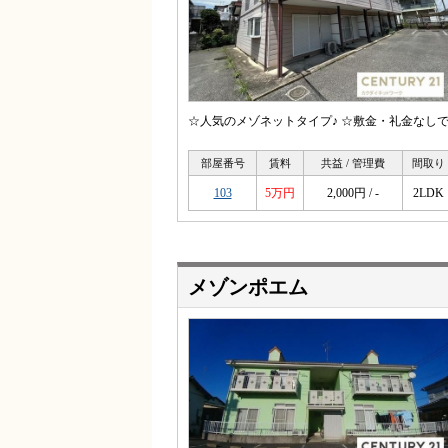
☆人気のメゾネットタイプ♪ ☆敷金・礼金なしで
部屋番号
賃料
共益 / 管理費
間取り
103
5万円
2,000円 / -
2LDK
メゾンポエム