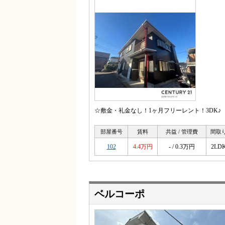
☆敷金・礼金なし！1ヶ月フリーレント！3DK♪
部屋番号
賃料
共益 / 管理費
間取
102
4.4万円
- / 0.3万円
2LD
ベルコーポ