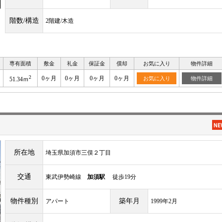
階数/構造
2階建/木造
専有面積
敷金
礼金
保証金
償却
お気に入り
物件詳細
2
0ヶ月
0ヶ月
0ヶ月
0ヶ月
お気に入り
物件詳細
51.34ｍ
所在地
埼玉県加須市三俣２丁目
交通
東武伊勢崎線
加須駅
徒歩19分
物件種別
築年月
アパート
1999年2月