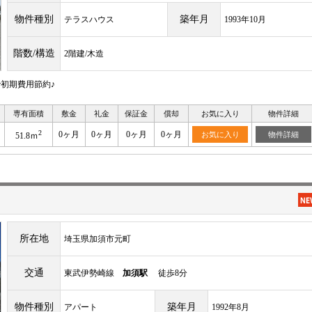
物件種別
築年月
テラスハウス
1993年10月
階数/構造
2階建/木造
初期費用節約♪
専有面積
敷金
礼金
保証金
償却
お気に入り
物件詳細
2
0ヶ月
0ヶ月
0ヶ月
0ヶ月
お気に入り
物件詳細
51.8ｍ
所在地
埼玉県加須市元町
交通
東武伊勢崎線
加須駅
徒歩8分
物件種別
築年月
アパート
1992年8月