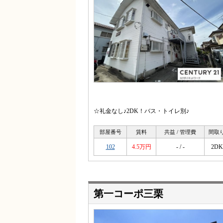
☆礼金なし♪2DK！バス・トイレ別♪
部屋番号
賃料
共益 / 管理費
間取
102
4.5万円
- / -
2DK
第一コーポ三栗