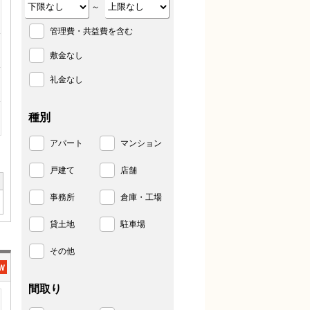
～
管理費・共益費を含む
敷金なし
礼金なし
種別
アパート
マンション
戸建て
店舗
事務所
倉庫・工場
貸土地
駐車場
その他
間取り