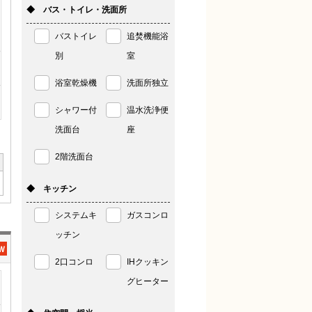
◆ バス・トイレ・洗面所
バストイレ
追焚機能浴
別
室
浴室乾燥機
洗面所独立
シャワー付
温水洗浄便
洗面台
座
2階洗面台
◆ キッチン
システムキ
ガスコンロ
ッチン
2口コンロ
IHクッキン
グヒーター