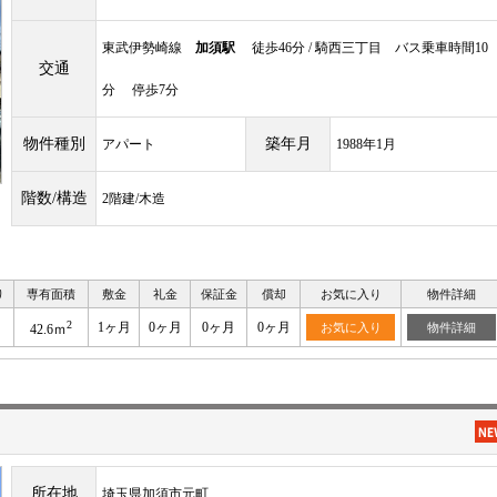
東武伊勢崎線
加須駅
徒歩46分 / 騎西三丁目 バス乗車時間10
交通
分 停歩7分
物件種別
築年月
アパート
1988年1月
階数/構造
2階建/木造
り
専有面積
敷金
礼金
保証金
償却
お気に入り
物件詳細
2
1ヶ月
0ヶ月
0ヶ月
0ヶ月
お気に入り
物件詳細
42.6ｍ
所在地
埼玉県加須市元町