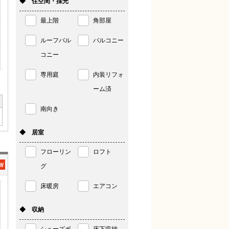
◆ 住空間・採光
最上階
角部屋
ルーフバル
バルコニー
コニー
専用庭
内装リフォ
ーム済
南向き
◆ 居室
フローリン
ロフト
グ
床暖房
エアコン
◆ 収納