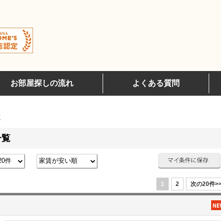
お部屋探しの流れ
よくある質問
覧
一覧
1
2
次の20件>