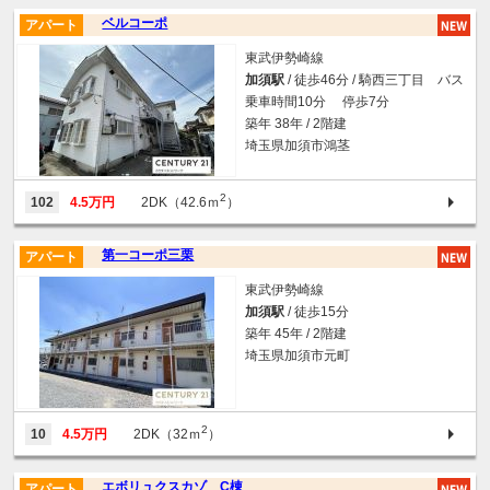
ベルコーポ
アパート
東武伊勢崎線
加須駅
/ 徒歩46分 / 騎西三丁目 バス
乗車時間10分 停歩7分
築年 38年 / 2階建
埼玉県加須市鴻茎
2
102
4.5万円
2DK（42.6ｍ
）
第一コーポ三栗
アパート
東武伊勢崎線
加須駅
/ 徒歩15分
築年 45年 / 2階建
埼玉県加須市元町
2
10
4.5万円
2DK（32ｍ
）
エボリュクスカゾ C棟
アパート