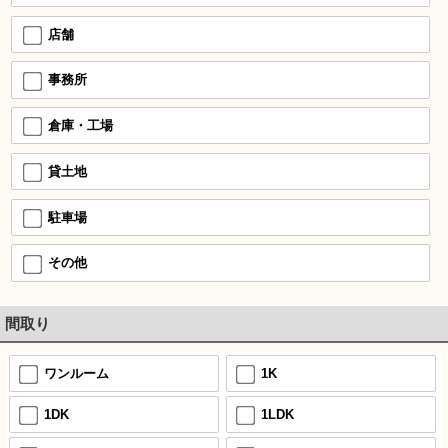
店舗
事務所
倉庫・工場
貸土地
駐車場
その他
間取り
ワンルーム
1K
1DK
1LDK