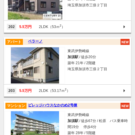
埼玉県加須市三俣２丁目
2
202
5.5万円
2LDK（53ｍ
）
ベラーノ
アパート
東武伊勢崎線
加須駅
/ 徒歩20分
築年 21年 / 2階建
埼玉県加須市三俣２丁目
2
203
5.5万円
2LDK（53.17ｍ
）
ビレッジハウスなかのめ2号棟
マンション
東武伊勢崎線
加須駅
/ 徒歩67分 / 松原 バス乗車時
間19分 停歩4分
築年 28年 / 5階建