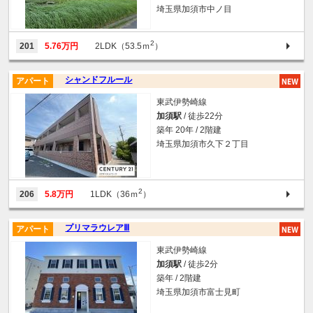
埼玉県加須市中ノ目
2
201
5.76万円
2LDK（53.5ｍ
）
シャンドフルール
アパート
東武伊勢崎線
加須駅
/ 徒歩22分
築年 20年 / 2階建
埼玉県加須市久下２丁目
2
206
5.8万円
1LDK（36ｍ
）
プリマラウレアⅢ
アパート
東武伊勢崎線
加須駅
/ 徒歩2分
築年 / 2階建
埼玉県加須市富士見町