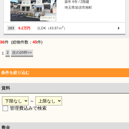
築年 6年 / 2階建
埼玉県加須市南町
2
103
6.2万円
1LDK（43.97ｍ
）
36
件 (総物件数：
45
件)
2
次の20件>>
1
条件を絞り込む
賃料
～
管理費込みで検索
敷金