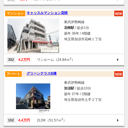
キャッスルマンション花咲
マンション
東武伊勢崎線
花崎駅
/ 徒歩1分
築年 36年 / 4階建
埼玉県加須市花崎１丁目
2
302
4.2万円
ワンルーム（24.84ｍ
）
グリーンテラスB棟
アパート
東武伊勢崎線
加須駅
/ 徒歩10分
築年 37年 / 2階建
埼玉県加須市土手２丁目
2
102
4.4万円
2LDK（51.57ｍ
）