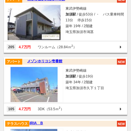
東武伊勢崎線
加須駅
/ 徒歩53分 / ・ バス乗車時間
13分 停歩15分
築年 19年 / 2階建
埼玉県加須市鴻茎
2
205
4.7万円
ワンルーム（28.84ｍ
）
メゾンホリコシ壱番館
アパート
東武伊勢崎線
加須駅
/ 徒歩19分
築年 34年 / 2階建
埼玉県加須市久下１丁目
2
105
4.7万円
3DK（53.5ｍ
）
BIRIA B
テラスハウス