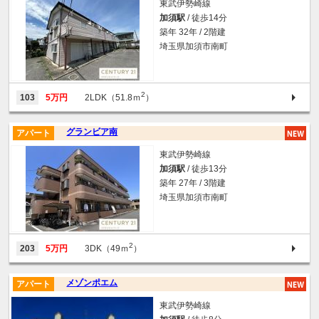
東武伊勢崎線
加須駅
/ 徒歩14分
築年 32年 / 2階建
埼玉県加須市南町
2
103
5万円
2LDK（51.8ｍ
）
グランビア南
アパート
東武伊勢崎線
加須駅
/ 徒歩13分
築年 27年 / 3階建
埼玉県加須市南町
2
203
5万円
3DK（49ｍ
）
メゾンポエム
アパート
東武伊勢崎線