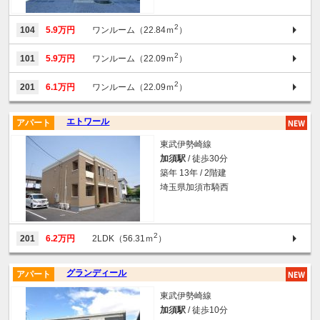
2
104
5.9万円
ワンルーム（22.84ｍ
）
2
101
5.9万円
ワンルーム（22.09ｍ
）
2
201
6.1万円
ワンルーム（22.09ｍ
）
エトワール
アパート
東武伊勢崎線
加須駅
/ 徒歩30分
築年 13年 / 2階建
埼玉県加須市騎西
2
201
6.2万円
2LDK（56.31ｍ
）
グランディール
アパート
東武伊勢崎線
加須駅
/ 徒歩10分