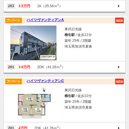
2
203
3.5万円
1K（25.56ｍ
）
ハイツヴァンティアンA
アパート
東武日光線
柳生駅
/ 徒歩22分
築年 25年 / 2階建
埼玉県加須市麦倉
2
201
3.9万円
2DK（41.26ｍ
）
ハイツヴァンティアンC
アパート
東武日光線
柳生駅
/ 徒歩22分
築年 25年 / 2階建
埼玉県加須市麦倉
2
201
4万円
2DK（41.26ｍ
）