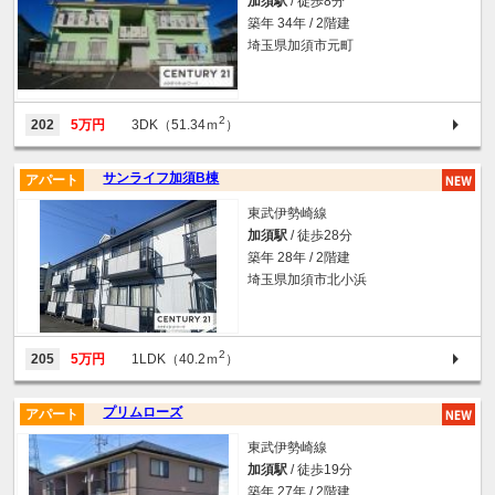
加須駅
/ 徒歩8分
築年 34年 / 2階建
埼玉県加須市元町
2
202
5万円
3DK（51.34ｍ
）
サンライフ加須B棟
アパート
東武伊勢崎線
加須駅
/ 徒歩28分
築年 28年 / 2階建
埼玉県加須市北小浜
2
205
5万円
1LDK（40.2ｍ
）
プリムローズ
アパート
東武伊勢崎線
加須駅
/ 徒歩19分
築年 27年 / 2階建