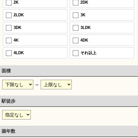
2K
2DK
2LDK
3K
3DK
3LDK
4K
4DK
4LDK
それ以上
面積
～
駅徒歩
築年数