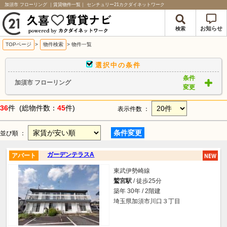
加須市 フローリング ｜賃貸物件一覧｜ センチュリー21カクダイネットワーク
お知らせ
検索
TOPページ
>
物件検索
>
物件一覧
選択中の条件
条件
加須市 フローリング
変更
36
件 (総物件数：
45
件)
表示件数 ：
条件変更
並び順 ：
ガーデンテラスA
アパート
東武伊勢崎線
鷲宮駅
/ 徒歩25分
築年 30年 / 2階建
埼玉県加須市川口３丁目