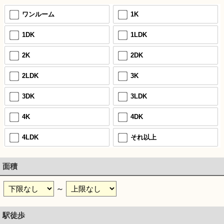
ワンルーム
1K
1DK
1LDK
2K
2DK
2LDK
3K
3DK
3LDK
4K
4DK
4LDK
それ以上
面積
～
駅徒歩