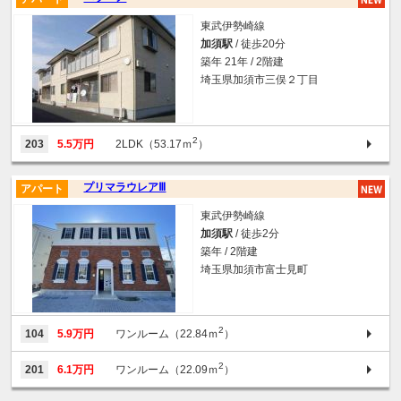
東武伊勢崎線
加須駅
/ 徒歩20分
築年 21年 / 2階建
埼玉県加須市三俣２丁目
2
203
5.5万円
2LDK（53.17ｍ
）
プリマラウレアⅢ
アパート
東武伊勢崎線
加須駅
/ 徒歩2分
築年 / 2階建
埼玉県加須市富士見町
2
104
5.9万円
ワンルーム（22.84ｍ
）
2
201
6.1万円
ワンルーム（22.09ｍ
）