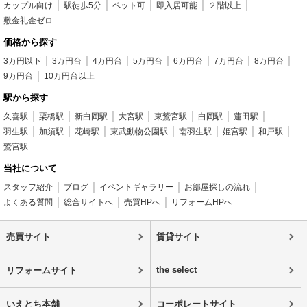
カップル向け
駅徒歩5分
ペット可
即入居可能
２階以上
敷金礼金ゼロ
価格から探す
3万円以下
3万円台
4万円台
5万円台
6万円台
7万円台
8万円台
9万円台
10万円台以上
駅から探す
久喜駅
栗橋駅
新白岡駅
大宮駅
東鷲宮駅
白岡駅
蓮田駅
羽生駅
加須駅
花崎駅
東武動物公園駅
南羽生駅
姫宮駅
和戸駅
鷲宮駅
当社について
スタッフ紹介
ブログ
イベントギャラリー
お部屋探しの流れ
よくある質問
総合サイトへ
売買HPへ
リフォームHPへ
売買サイト
賃貸サイト
the select
リフォームサイト
いえとち本舗
コーポレートサイト