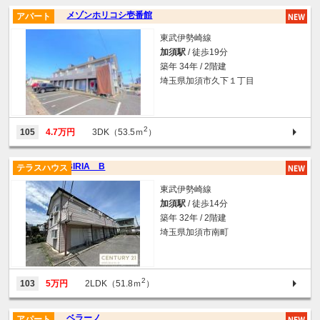
メゾンホリコシ壱番館
アパート
東武伊勢崎線
加須駅
/ 徒歩19分
築年 34年 / 2階建
埼玉県加須市久下１丁目
2
105
4.7万円
3DK（53.5ｍ
）
BIRIA B
テラスハウス
東武伊勢崎線
加須駅
/ 徒歩14分
築年 32年 / 2階建
埼玉県加須市南町
2
103
5万円
2LDK（51.8ｍ
）
ベラーノ
アパート