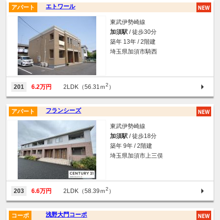
エトワール
アパート
東武伊勢崎線
加須駅
/ 徒歩30分
築年 13年 / 2階建
埼玉県加須市騎西
2
201
6.2万円
2LDK（56.31ｍ
）
フランシーズ
アパート
東武伊勢崎線
加須駅
/ 徒歩18分
築年 9年 / 2階建
埼玉県加須市上三俣
2
203
6.6万円
2LDK（58.39ｍ
）
浅野大門コーポ
コーポ