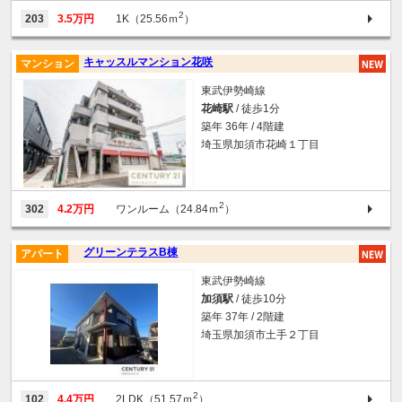
2
203
3.5万円
1K（25.56ｍ
）
キャッスルマンション花咲
マンション
東武伊勢崎線
花崎駅
/ 徒歩1分
築年 36年 / 4階建
埼玉県加須市花崎１丁目
2
302
4.2万円
ワンルーム（24.84ｍ
）
グリーンテラスB棟
アパート
東武伊勢崎線
加須駅
/ 徒歩10分
築年 37年 / 2階建
埼玉県加須市土手２丁目
2
102
4.4万円
2LDK（51.57ｍ
）