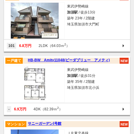
東武伊勢崎線
加須駅
/ 徒歩13分
築年 23年 / 2階建
埼玉県加須市大門町
2
101
6.8万円
2LDK（64.03ｍ
）
HB-BW Amity11048(ビーダブリュー アメティ)
一戸建て
東武伊勢崎線
加須駅
/ 徒歩31分
築年 35年 / 2階建
埼玉県加須市北小浜
2
-
6.9万円
4DK（82.39ｍ
）
サニーガーデンⅠ号館
マンション
ＪＲ東北本線