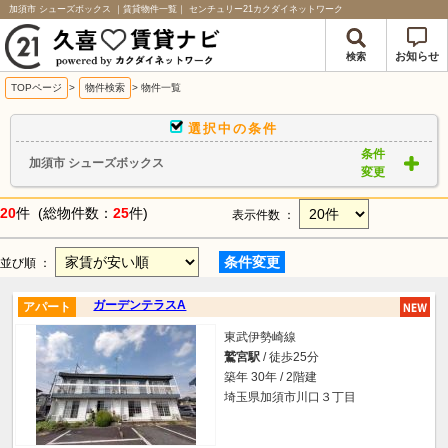
加須市 シューズボックス ｜賃貸物件一覧｜ センチュリー21カクダイネットワーク
お知らせ
検索
TOPページ
>
物件検索
>
物件一覧
選択中の条件
条件
加須市 シューズボックス
変更
20
件 (総物件数：
25
件)
表示件数 ：
条件変更
並び順 ：
ガーデンテラスA
アパート
東武伊勢崎線
鷲宮駅
/ 徒歩25分
築年 30年 / 2階建
埼玉県加須市川口３丁目