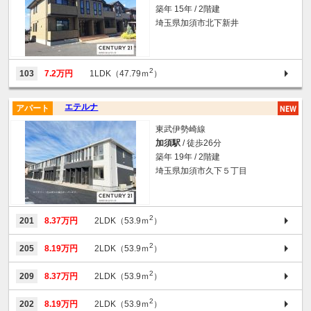
築年 15年 / 2階建
埼玉県加須市北下新井
2
103
7.2万円
1LDK（47.79ｍ
）
エテルナ
アパート
東武伊勢崎線
加須駅
/ 徒歩26分
築年 19年 / 2階建
埼玉県加須市久下５丁目
2
201
8.37万円
2LDK（53.9ｍ
）
2
205
8.19万円
2LDK（53.9ｍ
）
2
209
8.37万円
2LDK（53.9ｍ
）
2
202
8.19万円
2LDK（53.9ｍ
）