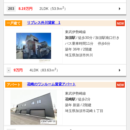
2
203
8.19万円
2LDK（53.9ｍ
）
リブレス外川貸家 1
一戸建て
東武伊勢崎線
加須駅
/ 徒歩30分 / 加須駅南口行き
バス乗車時間11分 停歩6分
築年 36年 / 2階建
埼玉県加須市外川
2
-
9万円
4LDK（83.63ｍ
）
花崎のワンルーム賃貸アパート
アパート
東武伊勢崎線
花崎駅
/ 徒歩2分
築年 新築 / 2階建
埼玉県加須市花崎１丁目