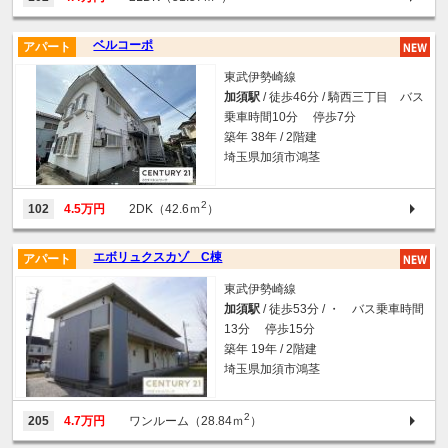
ベルコーポ
アパート
東武伊勢崎線
加須駅
/ 徒歩46分 / 騎西三丁目 バス
乗車時間10分 停歩7分
築年 38年 / 2階建
埼玉県加須市鴻茎
2
102
4.5万円
2DK（42.6ｍ
）
エボリュクスカゾ C棟
アパート
東武伊勢崎線
加須駅
/ 徒歩53分 / ・ バス乗車時間
13分 停歩15分
築年 19年 / 2階建
埼玉県加須市鴻茎
2
205
4.7万円
ワンルーム（28.84ｍ
）