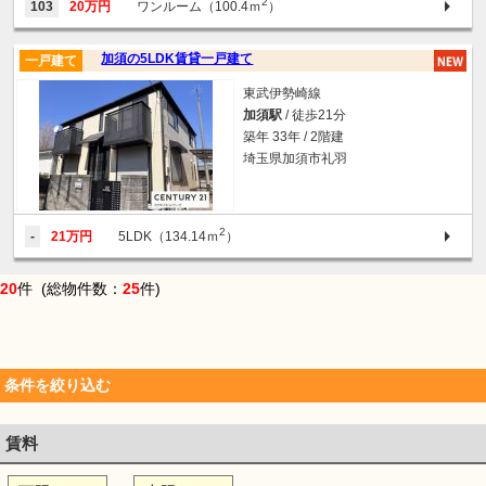
2
103
20万円
ワンルーム（100.4ｍ
）
加須の5LDK賃貸一戸建て
一戸建て
東武伊勢崎線
加須駅
/ 徒歩21分
築年 33年 / 2階建
埼玉県加須市礼羽
2
-
21万円
5LDK（134.14ｍ
）
20
件 (総物件数：
25
件)
条件を絞り込む
賃料