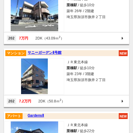
栗橋駅
/ 徒歩10分
築年 26年 / 2階建
埼玉県加須市旗井２丁目
2
202
7万円
2DK（43.09ｍ
）
サニーガーデンⅡ号館
マンション
ＪＲ東北本線
栗橋駅
/ 徒歩10分
築年 23年 / 3階建
埼玉県加須市旗井２丁目
2
202
7.2万円
2DK（50.8ｍ
）
GardensⅡ
アパート
ＪＲ東北本線
栗橋駅
/ 徒歩22分