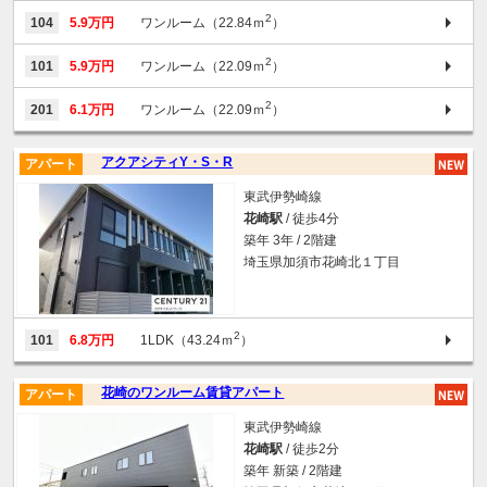
2
104
5.9万円
ワンルーム（22.84ｍ
）
2
101
5.9万円
ワンルーム（22.09ｍ
）
2
201
6.1万円
ワンルーム（22.09ｍ
）
アクアシティY・S・R
アパート
東武伊勢崎線
花崎駅
/ 徒歩4分
築年 3年 / 2階建
埼玉県加須市花崎北１丁目
2
101
6.8万円
1LDK（43.24ｍ
）
花崎のワンルーム賃貸アパート
アパート
東武伊勢崎線
花崎駅
/ 徒歩2分
築年 新築 / 2階建