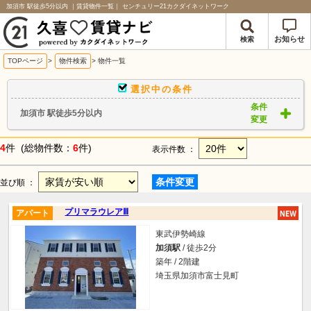
加須市 駅徒歩5分以内 ｜賃貸物件一覧｜ センチュリー21カクダイネットワーク
お知らせ
検索
TOPページ
>
物件検索
>
物件一覧
選択中の条件
条件
加須市 駅徒歩5分以内
変更
4
件 (総物件数：
6
件)
表示件数 ：
条件変更
並び順 ：
プリマラウレアⅢ
アパート
東武伊勢崎線
加須駅
/ 徒歩2分
築年 / 2階建
埼玉県加須市富士見町