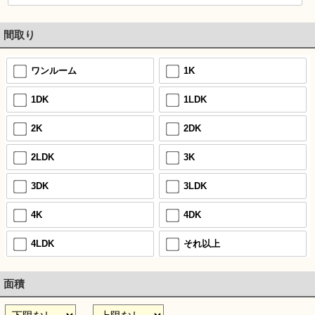
間取り
ワンルーム
1K
1DK
1LDK
2K
2DK
2LDK
3K
3DK
3LDK
4K
4DK
4LDK
それ以上
面積