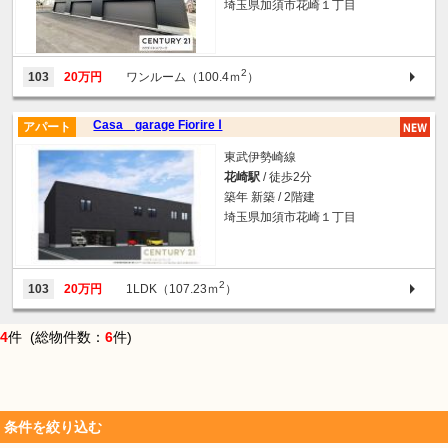
埼玉県加須市花崎１丁目
2
103
20万円
ワンルーム（100.4ｍ
）
Casa garage Fiorire Ⅰ
アパート
東武伊勢崎線
花崎駅
/ 徒歩2分
築年 新築 / 2階建
埼玉県加須市花崎１丁目
2
103
20万円
1LDK（107.23ｍ
）
4
件 (総物件数：
6
件)
条件を絞り込む