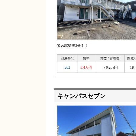
鷲宮駅徒歩3分！！
部屋番号
賃料
共益 / 管理費
間取
202
3.4万円
- / 0.2万円
1K
キャンパスセブン