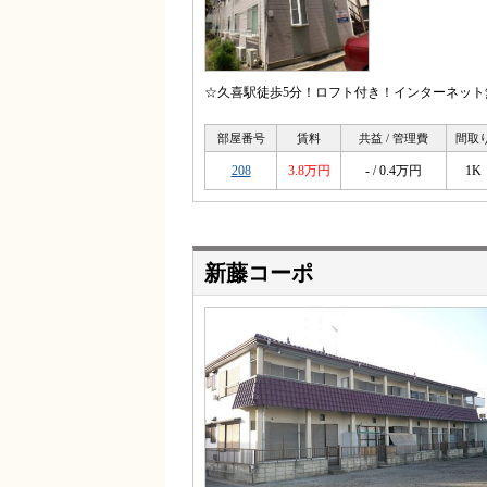
☆久喜駅徒歩5分！ロフト付き！インターネット
部屋番号
賃料
共益 / 管理費
間取
208
3.8万円
- / 0.4万円
1K
新藤コーポ