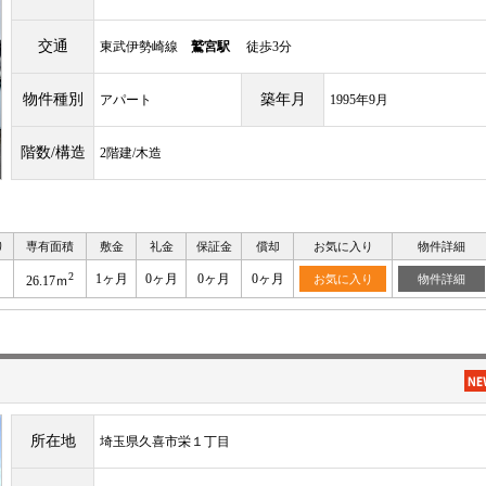
交通
東武伊勢崎線
鷲宮駅
徒歩3分
物件種別
築年月
アパート
1995年9月
階数/構造
2階建/木造
り
専有面積
敷金
礼金
保証金
償却
お気に入り
物件詳細
2
1ヶ月
0ヶ月
0ヶ月
0ヶ月
お気に入り
物件詳細
26.17ｍ
所在地
埼玉県久喜市栄１丁目