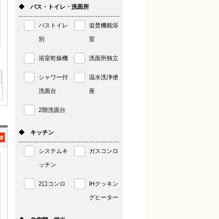
◆ バス・トイレ・洗面所
バストイレ
追焚機能浴
別
室
浴室乾燥機
洗面所独立
シャワー付
温水洗浄便
洗面台
座
2階洗面台
◆ キッチン
システムキ
ガスコンロ
ッチン
2口コンロ
IHクッキン
グヒーター