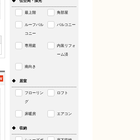
◆ 住空間・採光
最上階
角部屋
ルーフバル
バルコニー
コニー
専用庭
内装リフォ
ーム済
南向き
◆ 居室
フローリン
ロフト
グ
床暖房
エアコン
◆ 収納