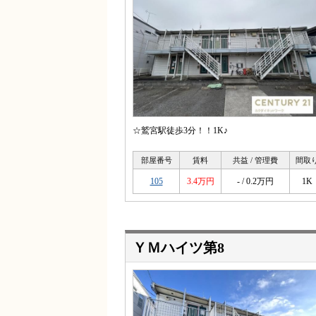
☆鷲宮駅徒歩3分！！1K♪
部屋番号
賃料
共益 / 管理費
間取
105
3.4万円
- / 0.2万円
1K
ＹＭハイツ第8