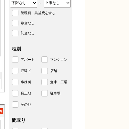
～
管理費・共益費を含む
敷金なし
礼金なし
種別
アパート
マンション
戸建て
店舗
事務所
倉庫・工場
貸土地
駐車場
その他
間取り