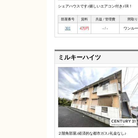
シェアハウスです♪嬉しいエアコン付き♪1R！
部屋番号
賃料
共益 / 管理費
間取り
301
4万円
- / -
ワンル
ミルキーハイツ
２階角部屋♪経済的な都市ガス♪礼金なし♪