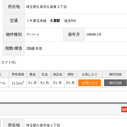
所在地
埼玉県久喜市久喜東３丁目
交通
ＪＲ東北本線
久喜駅
徒歩8分
物件種別
築年月
アパート
1988年1月
階数/構造
2階建/木造
・ロフト付♪
り
専有面積
敷金
礼金
保証金
償却
お気に入り
物件詳細
2
ーム
0ヶ月
0ヶ月
0ヶ月
0ヶ月
お気に入り
物件詳細
15.52ｍ
所在地
埼玉県久喜市栄１丁目