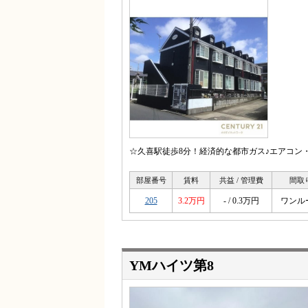
☆久喜駅徒歩8分！経済的な都市ガス♪エアコン
部屋番号
賃料
共益 / 管理費
間取
205
3.2万円
- / 0.3万円
ワンル
YMハイツ第8