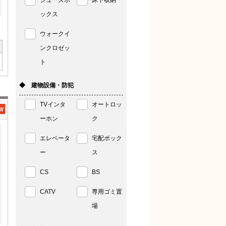
シューズボ
床下収納
ックス
ウォークイ
ンクロゼッ
ト
◆ 建物設備・防犯
TVインタ
オートロッ
ーホン
ク
エレベータ
宅配ボック
ー
ス
CS
BS
CATV
専用ゴミ置
場