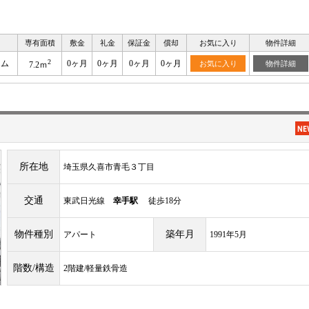
専有面積
敷金
礼金
保証金
償却
お気に入り
物件詳細
2
ーム
0ヶ月
0ヶ月
0ヶ月
0ヶ月
お気に入り
物件詳細
7.2ｍ
所在地
埼玉県久喜市青毛３丁目
交通
東武日光線
幸手駅
徒歩18分
物件種別
築年月
アパート
1991年5月
階数/構造
2階建/軽量鉄骨造