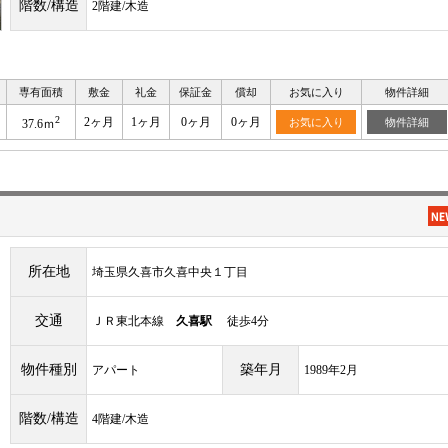
階数/構造
2階建/木造
専有面積
敷金
礼金
保証金
償却
お気に入り
物件詳細
2
2ヶ月
1ヶ月
0ヶ月
0ヶ月
お気に入り
物件詳細
37.6ｍ
所在地
埼玉県久喜市久喜中央１丁目
交通
ＪＲ東北本線
久喜駅
徒歩4分
物件種別
築年月
アパート
1989年2月
階数/構造
4階建/木造