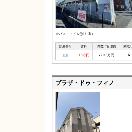
☆バス・トイレ別！1K♪
部屋番号
賃料
共益 / 管理費
間取
106
3.5万円
- / 0.3万円
1K
プラザ・ドゥ・フィノ