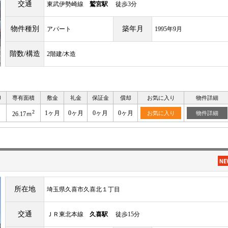
交通
東武伊勢崎線
鷲宮駅
徒歩3分
物件種別
築年月
アパート
1995年9月
階数/構造
2階建/木造
り
専有面積
敷金
礼金
保証金
償却
お気に入り
物件詳細
2
1ヶ月
0ヶ月
0ヶ月
0ヶ月
お気に入り
物件詳細
26.17ｍ
所在地
埼玉県久喜市久喜北１丁目
交通
ＪＲ東北本線
久喜駅
徒歩15分