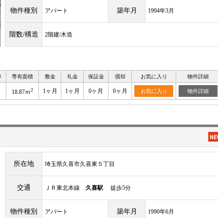
物件種別
築年月
アパート
1994年3月
階数/構造
2階建/木造
り
専有面積
敷金
礼金
保証金
償却
お気に入り
物件詳細
2
1ヶ月
1ヶ月
0ヶ月
0ヶ月
お気に入り
物件詳細
18.87ｍ
所在地
埼玉県久喜市久喜東５丁目
交通
ＪＲ東北本線
久喜駅
徒歩5分
物件種別
築年月
アパート
1990年6月