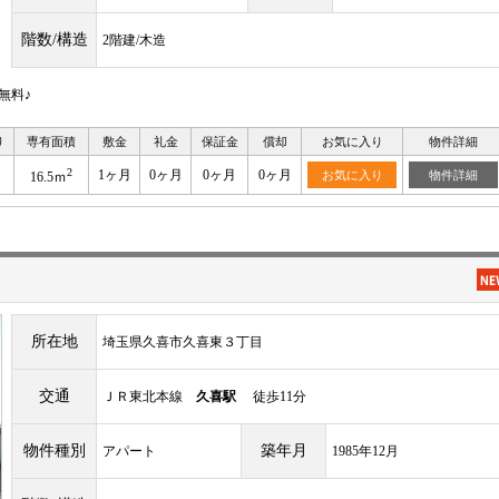
階数/構造
2階建/木造
無料♪
り
専有面積
敷金
礼金
保証金
償却
お気に入り
物件詳細
2
1ヶ月
0ヶ月
0ヶ月
0ヶ月
お気に入り
物件詳細
16.5ｍ
所在地
埼玉県久喜市久喜東３丁目
交通
ＪＲ東北本線
久喜駅
徒歩11分
物件種別
築年月
アパート
1985年12月