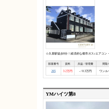
☆久喜駅徒歩8分！経済的な都市ガス♪エアコン
部屋番号
賃料
共益 / 管理費
間取
205
3.2万円
- / 0.3万円
ワンル
YMハイツ第8