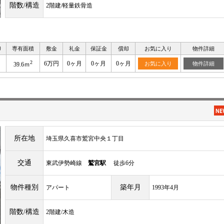
階数/構造
2階建/軽量鉄骨造
り
専有面積
敷金
礼金
保証金
償却
お気に入り
物件詳細
2
6万円
0ヶ月
0ヶ月
0ヶ月
お気に入り
物件詳細
39.6ｍ
所在地
埼玉県久喜市鷲宮中央１丁目
交通
東武伊勢崎線
鷲宮駅
徒歩6分
物件種別
築年月
アパート
1993年4月
階数/構造
2階建/木造