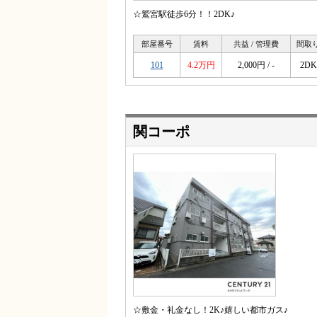
☆鷲宮駅徒歩6分！！2DK♪
部屋番号
賃料
共益 / 管理費
間取
101
4.2万円
2,000円 / -
2DK
関コーポ
☆敷金・礼金なし！2K♪嬉しい都市ガス♪