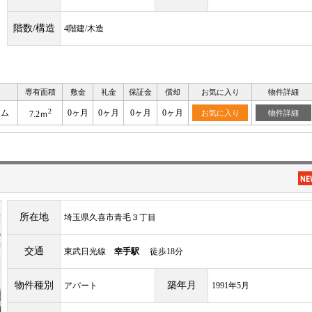
階数/構造
4階建/木造
専有面積
敷金
礼金
保証金
償却
お気に入り
物件詳細
2
ーム
0ヶ月
0ヶ月
0ヶ月
0ヶ月
お気に入り
物件詳細
7.2ｍ
所在地
埼玉県久喜市青毛３丁目
交通
東武日光線
幸手駅
徒歩18分
物件種別
築年月
アパート
1991年5月