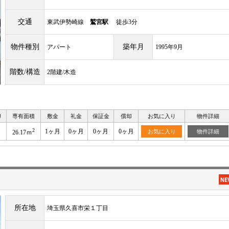
交通
東武伊勢崎線
鷲宮駅
徒歩3分
物件種別
築年月
アパート
1995年9月
階数/構造
2階建/木造
り
専有面積
敷金
礼金
保証金
償却
お気に入り
物件詳細
2
1ヶ月
0ヶ月
0ヶ月
0ヶ月
お気に入り
物件詳細
26.17ｍ
所在地
埼玉県久喜市栄１丁目