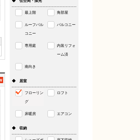
◆ 住空間・採光
最上階
角部屋
ルーフバル
バルコニー
コニー
専用庭
内装リフォ
ーム済
南向き
◆ 居室
フローリン
ロフト
グ
床暖房
エアコン
◆ 収納