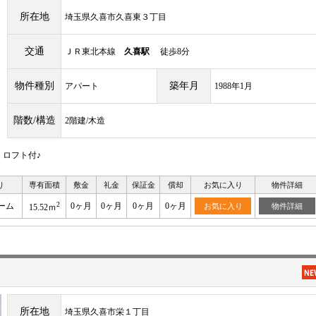
所在地
埼玉県久喜市久喜東３丁目
交通
ＪＲ東北本線
久喜駅
徒歩8分
物件種別
築年月
アパート
1988年1月
階数/構造
2階建/木造
・ロフト付♪
り
専有面積
敷金
礼金
保証金
償却
お気に入り
物件詳細
2
ーム
0ヶ月
0ヶ月
0ヶ月
0ヶ月
お気に入り
物件詳細
15.52ｍ
所在地
埼玉県久喜市栄１丁目