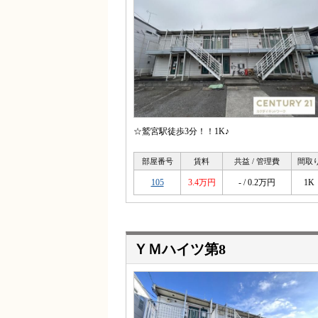
☆鷲宮駅徒歩3分！！1K♪
部屋番号
賃料
共益 / 管理費
間取
105
3.4万円
- / 0.2万円
1K
ＹＭハイツ第8