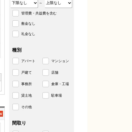
～
管理費・共益費を含む
敷金なし
礼金なし
種別
アパート
マンション
戸建て
店舗
事務所
倉庫・工場
貸土地
駐車場
その他
間取り