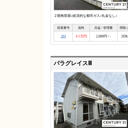
２階角部屋♪経済的な都市ガス♪礼金なし♪
部屋番号
賃料
共益 / 管理費
間取
203
4.1万円
2,000円 / -
2DK
パラグレイスⅢ