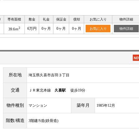
り
専有面積
敷金
礼金
保証金
償却
お気に入り
物件詳細
2
6万円
0ヶ月
0ヶ月
0ヶ月
お気に入り
物件詳細
39.6ｍ
所在地
埼玉県久喜市吉羽３丁目
交通
ＪＲ東北本線
久喜駅
徒歩19分
物件種別
築年月
マンション
1985年12月
階数/構造
3階建/S造(鉄骨造)