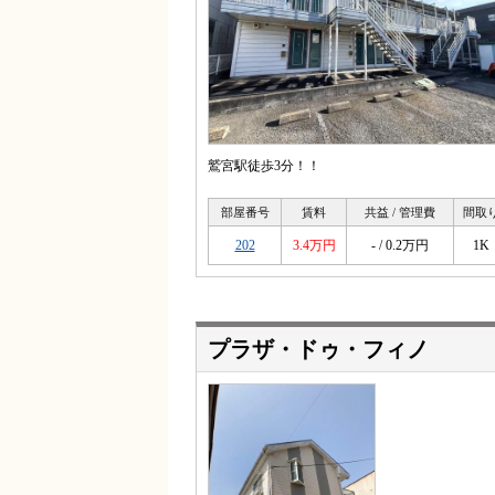
鷲宮駅徒歩3分！！
部屋番号
賃料
共益 / 管理費
間取
202
3.4万円
- / 0.2万円
1K
プラザ・ドゥ・フィノ