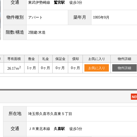
交通
東武伊勢崎線
鷲宮駅
徒歩3分
物件種別
築年月
アパート
1995年9月
階数/構造
2階建/木造
り
専有面積
敷金
礼金
保証金
償却
お気に入り
物件詳細
2
1ヶ月
0ヶ月
0ヶ月
0ヶ月
お気に入り
物件詳細
26.17ｍ
所在地
埼玉県久喜市久喜東５丁目
交通
ＪＲ東北本線
久喜駅
徒歩5分