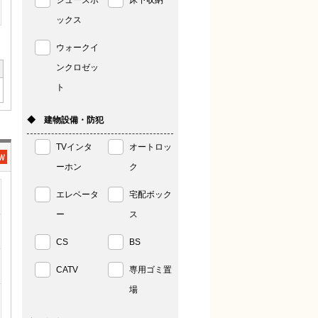
シューズボ
床下収納
ックス
ウォークイ
ンクロゼッ
ト
◆ 建物設備・防犯
TVインタ
オートロッ
ーホン
ク
エレベータ
宅配ボック
ー
ス
CS
BS
CATV
専用ゴミ置
場