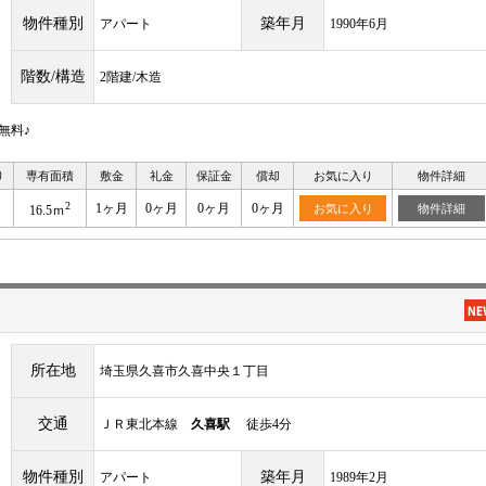
物件種別
築年月
アパート
1990年6月
階数/構造
2階建/木造
無料♪
り
専有面積
敷金
礼金
保証金
償却
お気に入り
物件詳細
2
1ヶ月
0ヶ月
0ヶ月
0ヶ月
お気に入り
物件詳細
16.5ｍ
所在地
埼玉県久喜市久喜中央１丁目
交通
ＪＲ東北本線
久喜駅
徒歩4分
物件種別
築年月
アパート
1989年2月