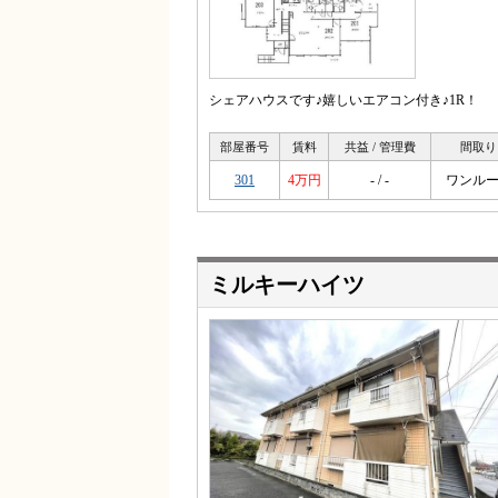
シェアハウスです♪嬉しいエアコン付き♪1R！
部屋番号
賃料
共益 / 管理費
間取り
301
4万円
- / -
ワンル
ミルキーハイツ