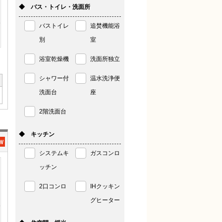
◆ バス・トイレ・洗面所
バストイレ
追焚機能浴
別
室
浴室乾燥機
洗面所独立
シャワー付
温水洗浄便
洗面台
座
2階洗面台
◆ キッチン
システムキ
ガスコンロ
ッチン
2口コンロ
IHクッキン
グヒーター