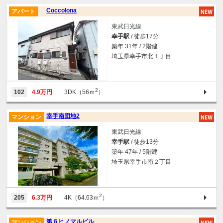
Coccolona
アパート
東武日光線
幸手駅
/ 徒歩17分
築年 31年 / 2階建
埼玉県幸手市北１丁目
2
102
4.9万円
3DK（56ｍ
）
幸手南団地2
マンション
東武日光線
幸手駅
/ 徒歩13分
築年 47年 / 5階建
埼玉県幸手市南２丁目
2
205
6.3万円
4K（64.63ｍ
）
第６ヒノマルビル
マンション