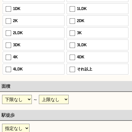
1DK
1LDK
2K
2DK
2LDK
3K
3DK
3LDK
4K
4DK
4LDK
それ以上
面積
～
駅徒歩