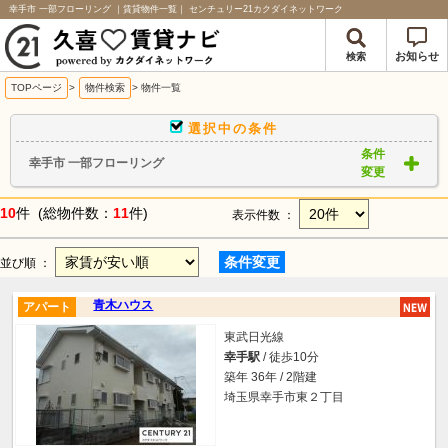
幸手市 一部フローリング ｜賃貸物件一覧｜ センチュリー21カクダイネットワーク
お知らせ
検索
TOPページ
>
物件検索
>
物件一覧
選択中の条件
条件
幸手市 一部フローリング
変更
10
件 (総物件数：
11
件)
表示件数 ：
条件変更
並び順 ：
青木ハウス
アパート
東武日光線
幸手駅
/ 徒歩10分
築年 36年 / 2階建
埼玉県幸手市東２丁目