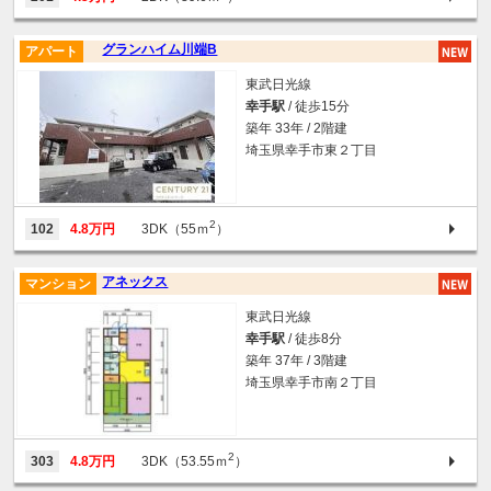
グランハイム川端B
アパート
東武日光線
幸手駅
/ 徒歩15分
築年 33年 / 2階建
埼玉県幸手市東２丁目
2
102
4.8万円
3DK（55ｍ
）
アネックス
マンション
東武日光線
幸手駅
/ 徒歩8分
築年 37年 / 3階建
埼玉県幸手市南２丁目
2
303
4.8万円
3DK（53.55ｍ
）