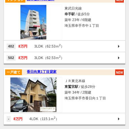
東武日光線
幸手駅
/ 徒歩5分
築年 23年 / 6階建
埼玉県幸手市中１丁目
2
402
8万円
3LDK（62.53ｍ
）
2
502
8万円
3LDK（62.53ｍ
）
香日向東1丁目貸家
一戸建て
ＪＲ東北本線
東鷲宮駅
/ 徒歩28分
築年 34年 / 2階建
埼玉県幸手市香日向１丁目
2
-
8万円
4LDK（115.1ｍ
）