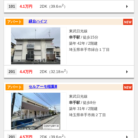
2
101
4.1万円
2DK（39.6ｍ
）
緑台ハイツ
アパート
東武日光線
幸手駅
/ 徒歩15分
築年 42年 / 2階建
埼玉県幸手市緑台１丁目
2
201
4.4万円
2DK（32.18ｍ
）
セルアーモ稲葉Ⅲ
アパート
東武日光線
幸手駅
/ 徒歩8分
築年 31年 / 2階建
埼玉県幸手市南２丁目
2
201
4.5万円
2DK（39.6ｍ
）