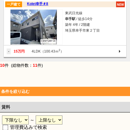
Kolet幸手＃8
一戸建て
東武日光線
幸手駅
/ 徒歩14分
築年 4年 / 2階建
埼玉県幸手市東２丁目
2
-
15万円
4LDK（100.43ｍ
）
10
件 (総物件数：
11
件)
条件を絞り込む
賃料
～
管理費込みで検索