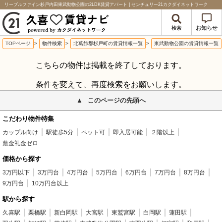
リーブルファイン杉戸内田東武動物公園の2LDK賃貸アパート | センチュリー21カクダイネットワーク
お知らせ
検索
TOPページ
>
物件検索
>
北葛飾郡杉戸町の賃貸情報一覧
>
東武動物公園の賃貸情報一覧
こちらの物件は掲載を終了しております。
条件を変えて、再度検索をお願いします。
このページの先頭へ
こだわり物件特集
カップル向け
駅徒歩5分
ペット可
即入居可能
２階以上
敷金礼金ゼロ
価格から探す
3万円以下
3万円台
4万円台
5万円台
6万円台
7万円台
8万円台
9万円台
10万円台以上
駅から探す
久喜駅
栗橋駅
新白岡駅
大宮駅
東鷲宮駅
白岡駅
蓮田駅