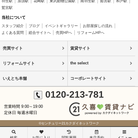
羽生駅
加須駅
花崎駅
東武動物公園駅
南羽生駅
姫宮駅
和戸駅
鷲宮駅
当社について
スタッフ紹介
ブログ
イベントギャラリー
お部屋探しの流れ
よくある質問
総合サイトへ
売買HPへ
リフォームHPへ
売買サイト
賃貸サイト
the select
リフォームサイト
いえとち本舗
コーポレートサイト
0120-213-781
営業時間 9:00～19:00
定休日 毎週水曜日
©センチュリー21カクダイネットワーク
検索
お気に入り
閲覧履歴
来店予約
メニュー