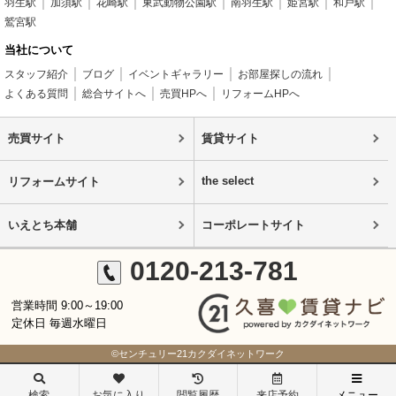
羽生駅
加須駅
花崎駅
東武動物公園駅
南羽生駅
姫宮駅
和戸駅
鷲宮駅
当社について
スタッフ紹介
ブログ
イベントギャラリー
お部屋探しの流れ
よくある質問
総合サイトへ
売買HPへ
リフォームHPへ
売買サイト
賃貸サイト
the select
リフォームサイト
いえとち本舗
コーポレートサイト
0120-213-781
営業時間 9:00～19:00
定休日 毎週水曜日
©センチュリー21カクダイネットワーク
検索
お気に入り
閲覧履歴
来店予約
メニュー