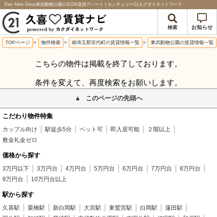
Des Ailes Deux東武動物公園の2LDK賃貸アパート | センチュリー21カクダイネットワーク
お知らせ
検索
TOPページ
>
物件検索
>
南埼玉郡宮代町の賃貸情報一覧
>
東武動物公園の賃貸情報一覧
こちらの物件は掲載を終了しております。
条件を変えて、再度検索をお願いします。
このページの先頭へ
こだわり物件特集
カップル向け
駅徒歩5分
ペット可
即入居可能
２階以上
敷金礼金ゼロ
価格から探す
3万円以下
3万円台
4万円台
5万円台
6万円台
7万円台
8万円台
9万円台
10万円台以上
駅から探す
久喜駅
栗橋駅
新白岡駅
大宮駅
東鷲宮駅
白岡駅
蓮田駅