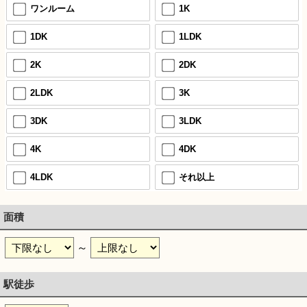
ワンルーム
1K
1DK
1LDK
2K
2DK
2LDK
3K
3DK
3LDK
4K
4DK
4LDK
それ以上
面積
～
駅徒歩