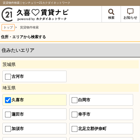
賃貸物件検索 | センチュリー21カクダイネットワーク
お知らせ
検索
トップ
> 賃貸物件検索
住所・エリアから検索する
住みたいエリア
茨城県
古河市
埼玉県
久喜市
白岡市
蓮田市
幸手市
加須市
北足立郡伊奈町