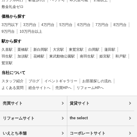
敷金礼金ゼロ
価格から探す
3万円以下
3万円台
4万円台
5万円台
6万円台
7万円台
8万円台
9万円台
10万円台以上
駅から探す
久喜駅
栗橋駅
新白岡駅
大宮駅
東鷲宮駅
白岡駅
蓮田駅
羽生駅
加須駅
花崎駅
東武動物公園駅
南羽生駅
姫宮駅
和戸駅
鷲宮駅
当社について
スタッフ紹介
ブログ
イベントギャラリー
お部屋探しの流れ
よくある質問
総合サイトへ
売買HPへ
リフォームHPへ
売買サイト
賃貸サイト
the select
リフォームサイト
いえとち本舗
コーポレートサイト