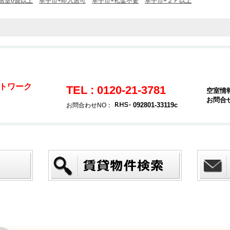
居室6畳以上
幸手市+即入居可
幸手市+礼金不要
幸手市+２Ｆ以上
トワーク
TEL : 0120-21-3781
空室情
お問合
092801-33119c
お問合わせNO：