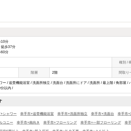
10分
徒歩37分
60分
種別 / 
階層
2階
間取り
ワー / 追焚機能浴室 / 洗面所独立 / 洗面台 / 洗面所にドア / 洗面所 / 最上階 / 角部屋 
0分以内 /
す
市+シャワー
幸手市+追焚機能浴室
幸手市+洗面所独立
幸手市+洗面台
幸手市+
ルコニー
幸手市+南向き
幸手市+フローリング
幸手市+一部フローリング
幸