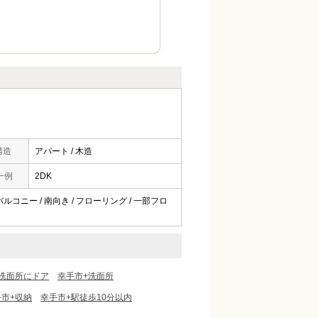
構造
アパート / 木造
一例
2DK
/ バルコニー / 南向き / フローリング / 一部フロ
洗面所にドア
幸手市+洗面所
手市+収納
幸手市+駅徒歩10分以内