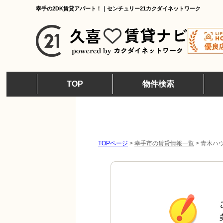
幸手の2DK賃貸アパート！｜センチュリー21カクダイネットワーク
TOP
物件検索
TOPページ
>
幸手市の賃貸情報一覧
>
青木ハウ