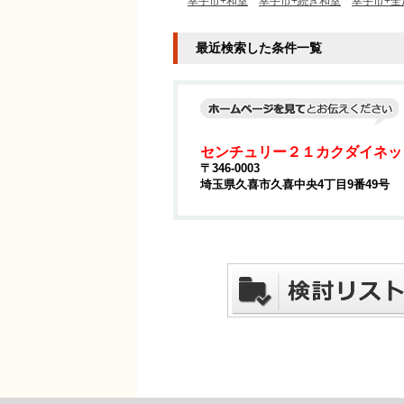
幸手市+和室
幸手市+続き和室
幸手市+全
最近検索した条件一覧
センチュリー２１カクダイネッ
〒346-0003
埼玉県久喜市久喜中央4丁目9番49号