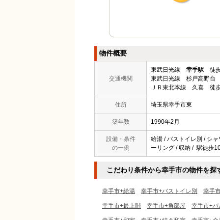
物件概要
東武日光線
幸手駅
徒歩
交通機関
東武日光線 杉戸高野台 
ＪＲ東北本線 久喜 徒歩
住所
埼玉県幸手市東
築年数
1990年2月
設備・条件
給湯 / バストイレ別 / シャ
の一例
ーリング / 収納 / 駅徒歩1
こだわり条件から幸手市の物件を探
幸手市+給湯
幸手市+バストイレ別
幸手
幸手市+最上階
幸手市+角部屋
幸手市+バ