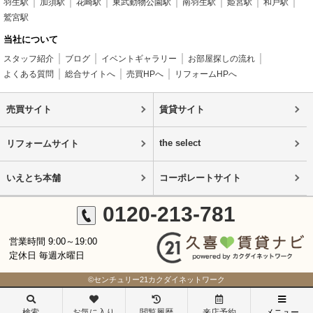
羽生駅
加須駅
花崎駅
東武動物公園駅
南羽生駅
姫宮駅
和戸駅
鷲宮駅
当社について
スタッフ紹介
ブログ
イベントギャラリー
お部屋探しの流れ
よくある質問
総合サイトへ
売買HPへ
リフォームHPへ
売買サイト
賃貸サイト
the select
リフォームサイト
いえとち本舗
コーポレートサイト
0120-213-781
営業時間 9:00～19:00
定休日 毎週水曜日
©センチュリー21カクダイネットワーク
検索
お気に入り
閲覧履歴
来店予約
メニュー