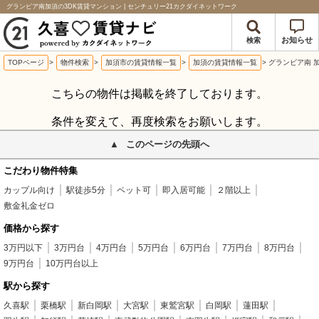
グランビア南加須の3DK賃貸マンション | センチュリー21カクダイネットワーク
お知らせ
検索
TOPページ
>
物件検索
>
加須市の賃貸情報一覧
>
加須の賃貸情報一覧
>
グランビア南 
こちらの物件は掲載を終了しております。
条件を変えて、再度検索をお願いします。
このページの先頭へ
こだわり物件特集
カップル向け
駅徒歩5分
ペット可
即入居可能
２階以上
敷金礼金ゼロ
価格から探す
3万円以下
3万円台
4万円台
5万円台
6万円台
7万円台
8万円台
9万円台
10万円台以上
駅から探す
久喜駅
栗橋駅
新白岡駅
大宮駅
東鷲宮駅
白岡駅
蓮田駅