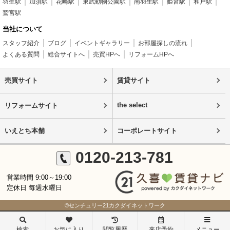
羽生駅
加須駅
花崎駅
東武動物公園駅
南羽生駅
姫宮駅
和戸駅
鷲宮駅
当社について
スタッフ紹介
ブログ
イベントギャラリー
お部屋探しの流れ
よくある質問
総合サイトへ
売買HPへ
リフォームHPへ
売買サイト
賃貸サイト
the select
リフォームサイト
いえとち本舗
コーポレートサイト
0120-213-781
営業時間 9:00～19:00
定休日 毎週水曜日
©センチュリー21カクダイネットワーク
検索
お気に入り
閲覧履歴
来店予約
メニュー