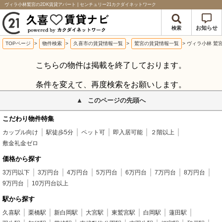
ヴィラ小林鷲宮の2DK賃貸アパート | センチュリー21カクダイネットワーク
お知らせ
検索
TOPページ
>
物件検索
>
久喜市の賃貸情報一覧
>
鷲宮の賃貸情報一覧
>
ヴィラ小林 鷲
こちらの物件は掲載を終了しております。
条件を変えて、再度検索をお願いします。
このページの先頭へ
こだわり物件特集
カップル向け
駅徒歩5分
ペット可
即入居可能
２階以上
敷金礼金ゼロ
価格から探す
3万円以下
3万円台
4万円台
5万円台
6万円台
7万円台
8万円台
9万円台
10万円台以上
駅から探す
久喜駅
栗橋駅
新白岡駅
大宮駅
東鷲宮駅
白岡駅
蓮田駅