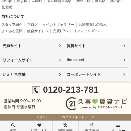
羽生駅
加須駅
花崎駅
東武動物公園駅
南羽生駅
姫宮駅
和戸駅
鷲宮駅
当社について
スタッフ紹介
ブログ
イベントギャラリー
お部屋探しの流れ
よくある質問
総合サイトへ
売買HPへ
リフォームHPへ
売買サイト
賃貸サイト
the select
リフォームサイト
いえとち本舗
コーポレートサイト
0120-213-781
営業時間 9:00～19:00
定休日 毎週水曜日
©センチュリー21カクダイネットワーク
検索
お気に入り
閲覧履歴
来店予約
メニュー