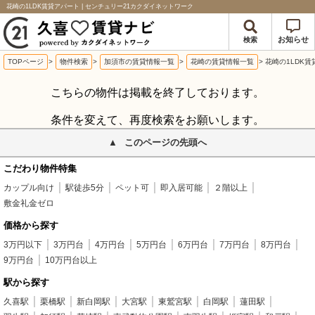
花崎の1LDK賃貸アパート | センチュリー21カクダイネットワーク
お知らせ
検索
TOPページ
>
物件検索
>
加須市の賃貸情報一覧
>
花崎の賃貸情報一覧
>
花崎の1LDK
こちらの物件は掲載を終了しております。
条件を変えて、再度検索をお願いします。
このページの先頭へ
こだわり物件特集
カップル向け
駅徒歩5分
ペット可
即入居可能
２階以上
敷金礼金ゼロ
価格から探す
3万円以下
3万円台
4万円台
5万円台
6万円台
7万円台
8万円台
9万円台
10万円台以上
駅から探す
久喜駅
栗橋駅
新白岡駅
大宮駅
東鷲宮駅
白岡駅
蓮田駅