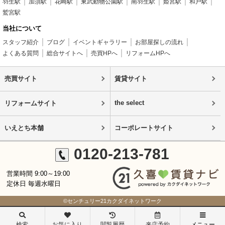
羽生駅
加須駅
花崎駅
東武動物公園駅
南羽生駅
姫宮駅
和戸駅
鷲宮駅
当社について
スタッフ紹介
ブログ
イベントギャラリー
お部屋探しの流れ
よくある質問
総合サイトへ
売買HPへ
リフォームHPへ
売買サイト
賃貸サイト
the select
リフォームサイト
いえとち本舗
コーポレートサイト
0120-213-781
営業時間 9:00～19:00
定休日 毎週水曜日
©センチュリー21カクダイネットワーク
検索
お気に入り
閲覧履歴
来店予約
メニュー