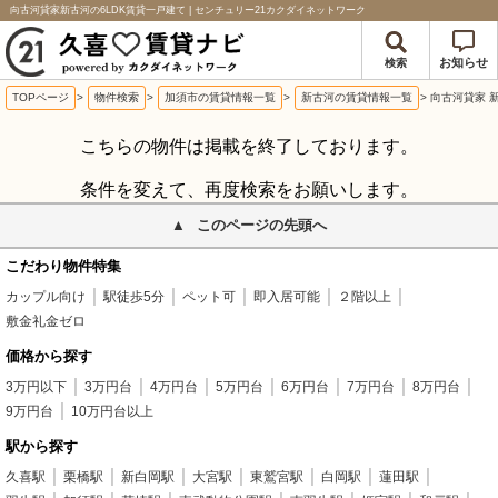
向古河貸家新古河の6LDK賃貸一戸建て | センチュリー21カクダイネットワーク
お知らせ
検索
TOPページ
>
物件検索
>
加須市の賃貸情報一覧
>
新古河の賃貸情報一覧
>
向古河貸家 
こちらの物件は掲載を終了しております。
条件を変えて、再度検索をお願いします。
このページの先頭へ
こだわり物件特集
カップル向け
駅徒歩5分
ペット可
即入居可能
２階以上
敷金礼金ゼロ
価格から探す
3万円以下
3万円台
4万円台
5万円台
6万円台
7万円台
8万円台
9万円台
10万円台以上
駅から探す
久喜駅
栗橋駅
新白岡駅
大宮駅
東鷲宮駅
白岡駅
蓮田駅