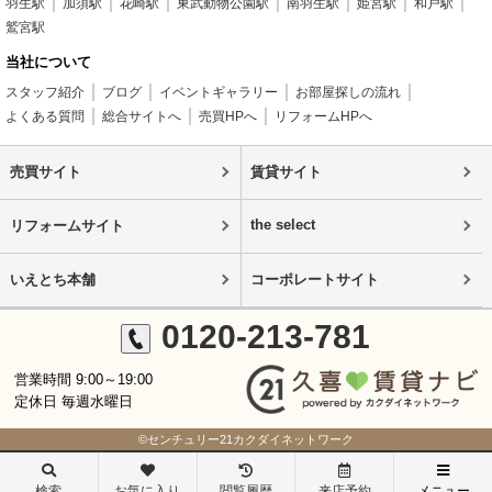
羽生駅
加須駅
花崎駅
東武動物公園駅
南羽生駅
姫宮駅
和戸駅
鷲宮駅
当社について
スタッフ紹介
ブログ
イベントギャラリー
お部屋探しの流れ
よくある質問
総合サイトへ
売買HPへ
リフォームHPへ
売買サイト
賃貸サイト
the select
リフォームサイト
いえとち本舗
コーポレートサイト
0120-213-781
営業時間 9:00～19:00
定休日 毎週水曜日
©センチュリー21カクダイネットワーク
検索
お気に入り
閲覧履歴
来店予約
メニュー