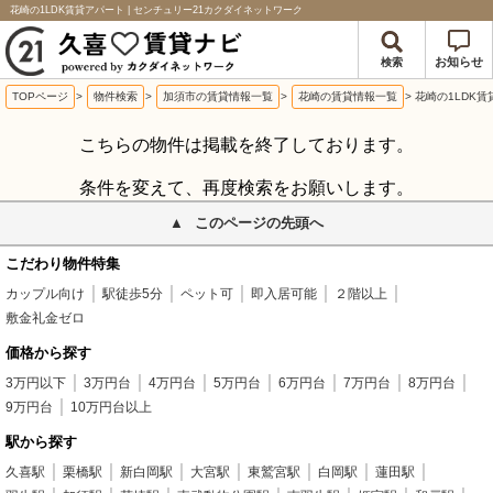
花崎の1LDK賃貸アパート | センチュリー21カクダイネットワーク
お知らせ
検索
TOPページ
>
物件検索
>
加須市の賃貸情報一覧
>
花崎の賃貸情報一覧
>
花崎の1LDK
こちらの物件は掲載を終了しております。
条件を変えて、再度検索をお願いします。
このページの先頭へ
こだわり物件特集
カップル向け
駅徒歩5分
ペット可
即入居可能
２階以上
敷金礼金ゼロ
価格から探す
3万円以下
3万円台
4万円台
5万円台
6万円台
7万円台
8万円台
9万円台
10万円台以上
駅から探す
久喜駅
栗橋駅
新白岡駅
大宮駅
東鷲宮駅
白岡駅
蓮田駅