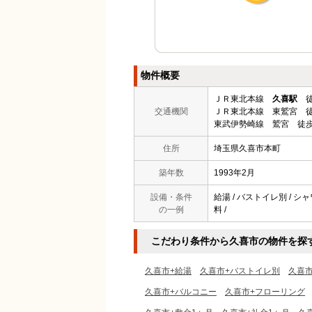
物件概要
ＪＲ東北本線
久喜駅
徒
交通機関
ＪＲ東北本線 東鷲宮 徒
東武伊勢崎線 鷲宮 徒歩
住所
埼玉県久喜市本町
築年数
1993年2月
設備・条件
給湯 / バストイレ別 / シャ
の一例
料 /
こだわり条件から久喜市の物件を探
久喜市+給湯
久喜市+バストイレ別
久喜
久喜市+バルコニー
久喜市+フローリング