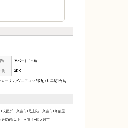
構造
アパート / 木造
一例
3DK
 フローリング / エアコン / 収納 / 駐車場1台無
+洗面所
久喜市+最上階
久喜市+角部屋
全居室6畳以上
久喜市+即入居可