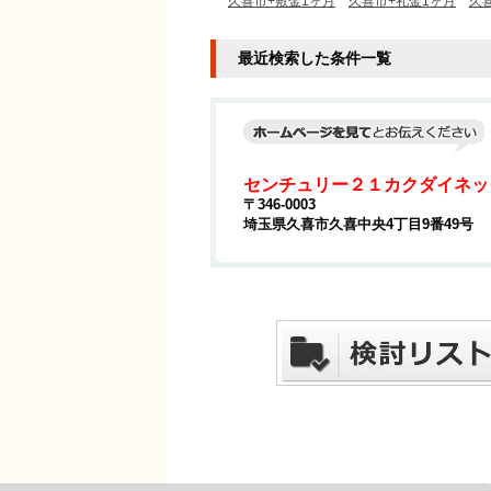
久喜市+敷金1ヶ月
久喜市+礼金1ヶ月
久
最近検索した条件一覧
センチュリー２１カクダイネッ
〒346-0003
埼玉県久喜市久喜中央4丁目9番49号