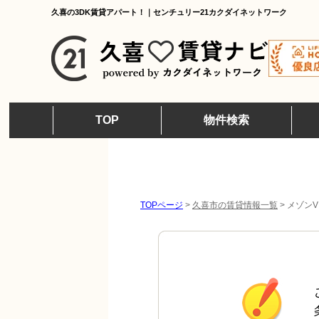
久喜の3DK賃貸アパート！｜センチュリー21カクダイネットワーク
TOP
物件検索
TOPページ
>
久喜市の賃貸情報一覧
>
メゾンV