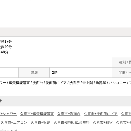
歩17分
歩40分
48分
種別 / 
階層
2階
間取り
ワー / 追焚機能浴室 / 洗面台 / 洗面所にドア / 洗面所 / 最上階 / 角部屋 / バルコニー /
す
市+シャワー
久喜市+追焚機能浴室
久喜市+洗面台
久喜市+洗面所にドア
久喜市
久喜市+エアコン
久喜市+収納
久喜市+駐車場1台無料
久喜市+和室
久喜市+