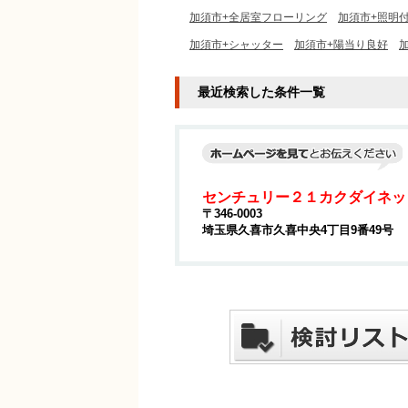
加須市+全居室フローリング
加須市+照明
加須市+シャッター
加須市+陽当り良好
最近検索した条件一覧
センチュリー２１カクダイネッ
〒346-0003
埼玉県久喜市久喜中央4丁目9番49号