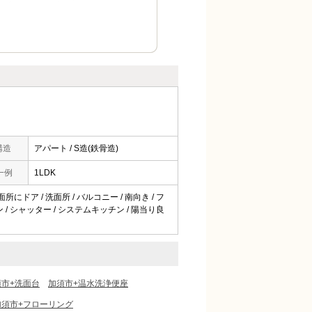
構造
アパート / S造(鉄骨造)
一例
1LDK
面所にドア / 洗面所 / バルコニー / 南向き / フ
ン / シャッター / システムキッチン / 陽当り良
須市+洗面台
加須市+温水洗浄便座
加須市+フローリング