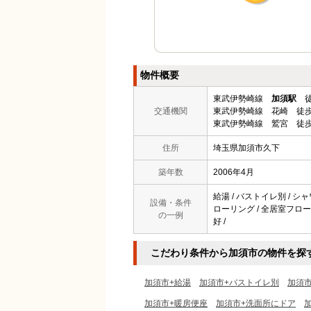
物件概要
東武伊勢崎線
加須駅
徒
交通機関
東武伊勢崎線 花崎 徒歩
東武伊勢崎線 鷲宮 徒歩
住所
埼玉県加須市久下
築年数
2006年4月
給湯 / バストイレ別 / シャ
設備・条件
ローリング / 全居室フローリ
の一例
好 /
こだわり条件から加須市の物件を探
加須市+給湯
加須市+バストイレ別
加須
加須市+暖房便座
加須市+洗面所にドア