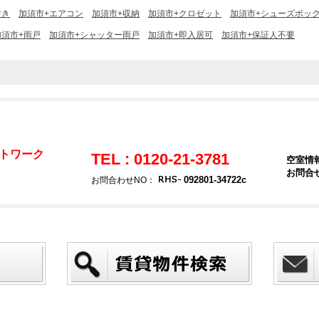
付き
加須市+エアコン
加須市+収納
加須市+クロゼット
加須市+シューズボッ
加須市+雨戸
加須市+シャッター雨戸
加須市+即入居可
加須市+保証人不要
トワーク
TEL : 0120-21-3781
空室情
お問合
092801-34722c
お問合わせNO：