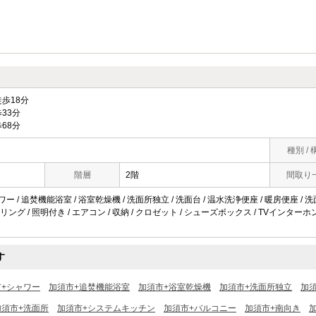
歩18分
33分
68分
種別 / 
階層
2階
間取り
ワー / 追焚機能浴室 / 浴室乾燥機 / 洗面所独立 / 洗面台 / 温水洗浄便座 / 暖房便座 / 洗
ング / 照明付き / エアコン / 収納 / クロゼット / シューズボックス / TVインターホ
す
市+シャワー
加須市+追焚機能浴室
加須市+浴室乾燥機
加須市+洗面所独立
加
加須市+洗面所
加須市+システムキッチン
加須市+バルコニー
加須市+南向き