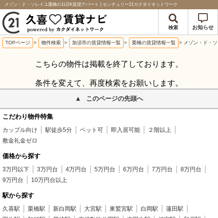
メゾン・ド・ソレイユ栗橋の1LDK賃貸アパート | センチュリー21カクダイネットワーク
お知らせ
検索
TOPページ
>
物件検索
>
加須市の賃貸情報一覧
>
栗橋の賃貸情報一覧
>
メゾン・ド・ソ
こちらの物件は掲載を終了しております。
条件を変えて、再度検索をお願いします。
このページの先頭へ
こだわり物件特集
カップル向け
駅徒歩5分
ペット可
即入居可能
２階以上
敷金礼金ゼロ
価格から探す
3万円以下
3万円台
4万円台
5万円台
6万円台
7万円台
8万円台
9万円台
10万円台以上
駅から探す
久喜駅
栗橋駅
新白岡駅
大宮駅
東鷲宮駅
白岡駅
蓮田駅