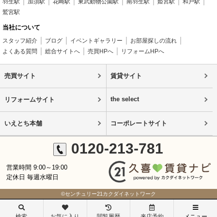
羽生駅
加須駅
花崎駅
東武動物公園駅
南羽生駅
姫宮駅
和戸駅
鷲宮駅
当社について
スタッフ紹介
ブログ
イベントギャラリー
お部屋探しの流れ
よくある質問
総合サイトへ
売買HPへ
リフォームHPへ
売買サイト
賃貸サイト
the select
リフォームサイト
いえとち本舗
コーポレートサイト
0120-213-781
営業時間 9:00～19:00
定休日 毎週水曜日
©センチュリー21カクダイネットワーク
検索
お気に入り
閲覧履歴
来店予約
メニュー