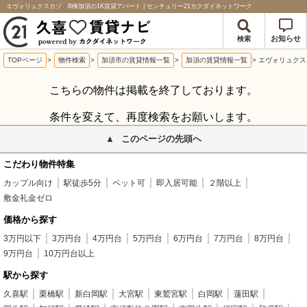
エヴォリュクスカゾ B棟加須の1K賃貸アパート | センチュリー21カクダイネットワーク
お知らせ
検索
TOPページ
>
物件検索
>
加須市の賃貸情報一覧
>
加須の賃貸情報一覧
>
エヴォリュクス
こちらの物件は掲載を終了しております。
条件を変えて、再度検索をお願いします。
このページの先頭へ
こだわり物件特集
カップル向け
駅徒歩5分
ペット可
即入居可能
２階以上
敷金礼金ゼロ
価格から探す
3万円以下
3万円台
4万円台
5万円台
6万円台
7万円台
8万円台
9万円台
10万円台以上
駅から探す
久喜駅
栗橋駅
新白岡駅
大宮駅
東鷲宮駅
白岡駅
蓮田駅