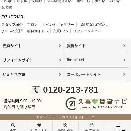
羽生駅
加須駅
花崎駅
東武動物公園駅
南羽生駅
姫宮駅
和戸駅
鷲宮駅
当社について
スタッフ紹介
ブログ
イベントギャラリー
お部屋探しの流れ
よくある質問
総合サイトへ
売買HPへ
リフォームHPへ
売買サイト
賃貸サイト
the select
リフォームサイト
いえとち本舗
コーポレートサイト
0120-213-781
営業時間 9:00～19:00
定休日 毎週水曜日
©センチュリー21カクダイネットワーク
検索
お気に入り
閲覧履歴
来店予約
メニュー