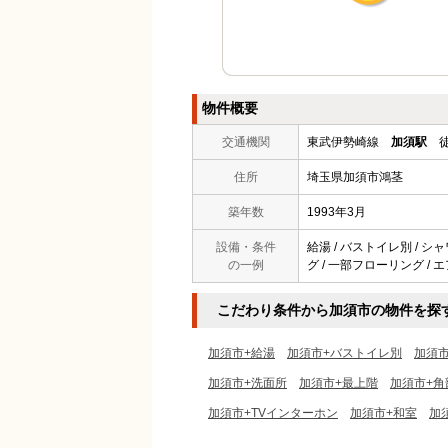
物件概要
交通機関
東武伊勢崎線
加須駅
徒
住所
埼玉県加須市鴻茎
築年数
1993年3月
設備・条件
給湯 / バストイレ別 / シャ
の一例
グ / 一部フローリング / エア
こだわり条件から加須市の物件を探
加須市+給湯
加須市+バストイレ別
加須
加須市+洗面所
加須市+最上階
加須市+角
加須市+TVインターホン
加須市+和室
加